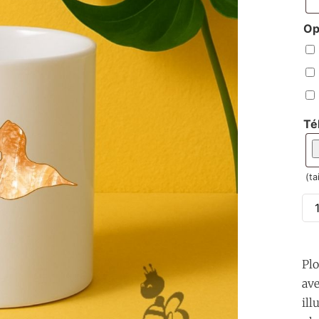
Op
Té
(ta
Plo
av
ill