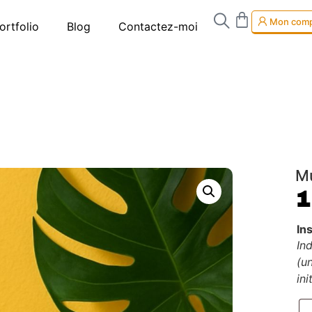
Mon com
ortfolio
Blog
Contactez-moi
Mu
In
Ind
(u
ini