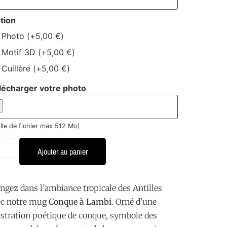
tion
Photo
(+
5,00
€
)
Motif 3D
(+
5,00
€
)
Cuillère
(+
5,00
€
)
lécharger votre photo
ille de fichier max 512 Mo)
Ajouter au panier
ngez dans l’ambiance tropicale des Antilles
ec notre mug
Conque à Lambi
. Orné d’une
ustration poétique de conque, symbole des