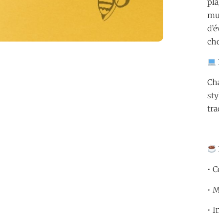
pla
mu
d’é
cho
Cha
sty
tra
• C
• M
• I