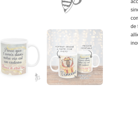
ac
sin
com
de 
all
ino