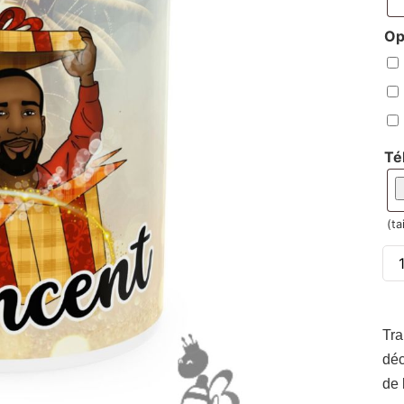
Op
Té
(ta
Tra
déc
de 