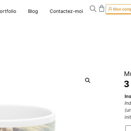
Mon com
ortfolio
Blog
Contactez-moi
Mu
In
Ind
(u
ini