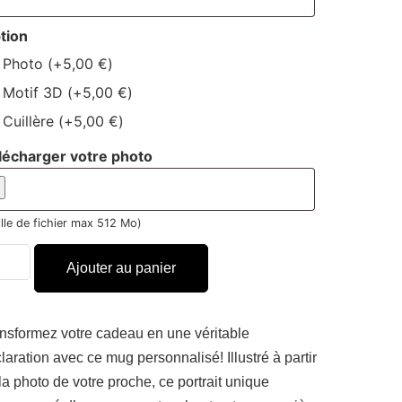
tion
Photo
(+
5,00
€
)
Motif 3D
(+
5,00
€
)
Cuillère
(+
5,00
€
)
lécharger votre photo
ille de fichier max 512 Mo)
Ajouter au panier
nsformez votre cadeau en une véritable
laration avec ce mug personnalisé! Illustré à partir
la photo de votre proche, ce portrait unique